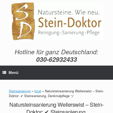
Zum
Inhalt
springen
Hotline für ganz Deutschland:
030-62932433
Menü
Steinsanierung
»
local
»
Natursteinsanierung Weilerswist – Stein-
Doktor: ✔ Steinsanierung, Denkmalpflege ツ
Natursteinsanierung Weilerswist – Stein-
Doktor: ✔ Steinsanierung,