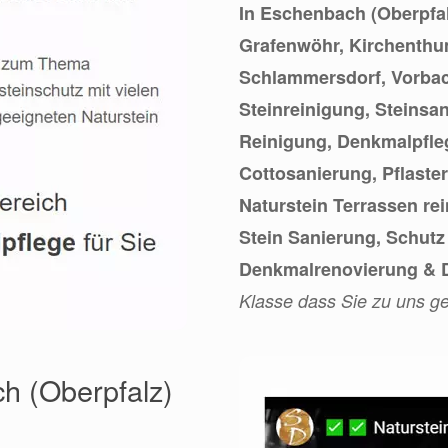
In Eschenbach (Oberpfal
Grafenwöhr, Kirchenthum
Schlammersdorf, Vorbach
Steinreinigung, Steinsa
Reinigung, Denkmalpfle
Cottosanierung, Pflaster
Naturstein Terrassen re
Stein Sanierung, Schutz
Denkmalrenovierung & D
Klasse dass Sie zu uns g
h (Oberpfalz)