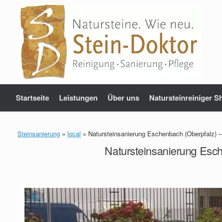
Zum
Inhalt
springen
Startseite
Leistungen
Über uns
Natursteinreiniger S
Steinsanierung
»
local
»
Natursteinsanierung Eschenbach (Oberpfalz) –
Natursteinsanierung Esch