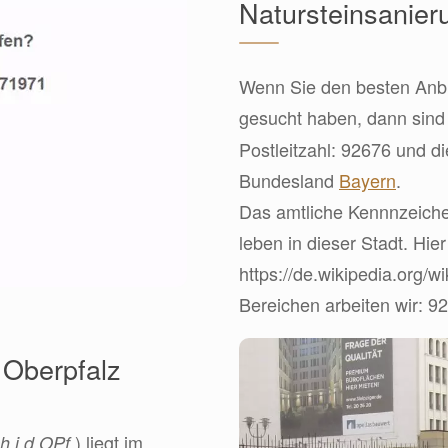
Natursteinsanier
Wenn Sie den besten Anbie
gesucht haben, dann sin
Postleitzahl: 92676 und d
Bundesland
Bayern
.
Das amtliche Kennnzeich
leben in dieser Stadt. Hie
https://de.wikipedia.org/
Bereichen arbeiten wir: 92
 Oberpfalz
) liegt im
 i.d.OPf.