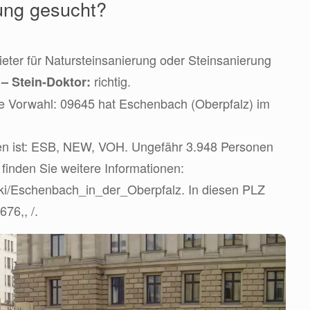
ung gesucht?
ter für Natursteinsanierung oder Steinsanierung
d
richtig.
– Stein-Doktor:
ie Vorwahl: 09645 hat Eschenbach (Oberpfalz) im
en ist: ESB, NEW, VOH. Ungefähr 3.948 Personen
r finden Sie weitere Informationen:
wiki/Eschenbach_in_der_Oberpfalz. In diesen PLZ
676,, /.