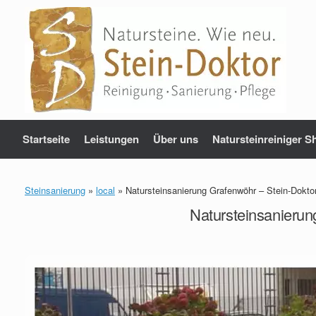
Zum
Inhalt
springen
Startseite
Leistungen
Über uns
Natursteinreiniger S
Steinsanierung
»
local
»
Natursteinsanierung Grafenwöhr – Stein-Dokto
Natursteinsanierun