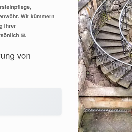
rsteinpflege,
afenwöhr. Wir kümmern
g Ihrer
rsönlich ✉.
rung von