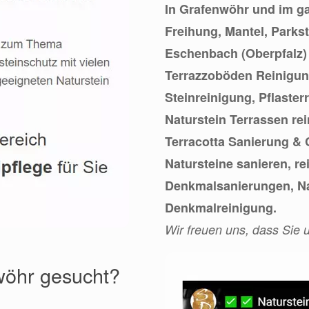
In Grafenwöhr und im ga
Freihung, Mantel, Parks
Eschenbach (Oberpfalz) s
Terrazzoböden Reinigung
Steinreinigung, Pflaster
Naturstein Terrassen re
Terracotta Sanierung & 
Natursteine sanieren, re
Denkmalsanierungen, Na
Denkmalreinigung.
Wir freuen uns, dass Sie
wöhr gesucht?