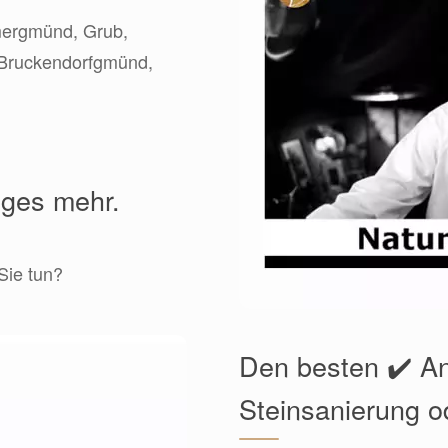
mergmünd, Grub,
 Bruckendorfgmünd,
iges mehr.
Sie tun?
Den besten ✔️ An
Steinsanierung o