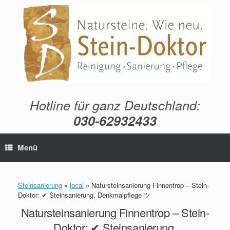
Zum
Inhalt
springen
Hotline für ganz Deutschland:
030-62932433
Menü
Steinsanierung
»
local
»
Natursteinsanierung Finnentrop – Stein-
Doktor: ✔ Steinsanierung, Denkmalpflege ツ
Natursteinsanierung Finnentrop – Stein-
Doktor: ✔ Steinsanierung,