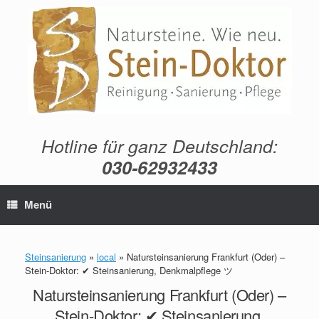
Zum
Inhalt
springen
Hotline für ganz Deutschland:
030-62932433
Menü
Steinsanierung
»
local
»
Natursteinsanierung Frankfurt (Oder) –
Stein-Doktor: ✔ Steinsanierung, Denkmalpflege ツ
Natursteinsanierung Frankfurt (Oder) –
Stein-Doktor: ✔ Steinsanierung,