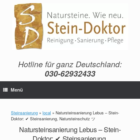
Zum
Inhalt
springen
Hotline für ganz Deutschland:
030-62932433
Menü
Steinsanierung
»
local
»
Natursteinsanierung Lebus – Stein-
Doktor: ✔ Steinsanierung, Natursteinschutz ツ
Natursteinsanierung Lebus – Stein-
Doktor: ✔ Steinsanierung,