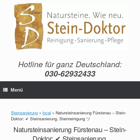
Zum
Inhalt
springen
Hotline für ganz Deutschland:
030-62932433
Menü
Steinsanierung
»
local
»
Natursteinsanierung Fürstenau – Stein-
Doktor: ✔ Steinsanierung, Steinreinigung ツ
Natursteinsanierung Fürstenau – Stein-
Doktor: ✔ Steinsanierung,