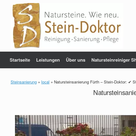
Zum
Inhalt
springen
Startseite
Leistungen
Über uns
Natursteinreiniger S
Steinsanierung
»
local
»
Natursteinsanierung Fürth – Stein-Doktor: ✔ 
Natursteinsani