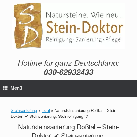
Zum
Inhalt
springen
Hotline für ganz Deutschland:
030-62932433
Menü
Steinsanierung
»
local
»
Natursteinsanierung Roßtal – Stein-
Doktor: ✔ Steinsanierung, Steinreinigung ツ
Natursteinsanierung Roßtal – Stein-
Doktor: ✔ Steinsanierung,