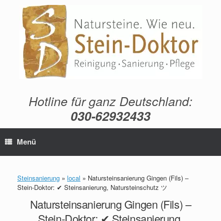
Zum
Inhalt
springen
Hotline für ganz Deutschland:
030-62932433
Menü
Steinsanierung
»
local
»
Natursteinsanierung Gingen (Fils) –
Stein-Doktor: ✔ Steinsanierung, Natursteinschutz ツ
Natursteinsanierung Gingen (Fils) –
Stein-Doktor: ✔ Steinsanierung,