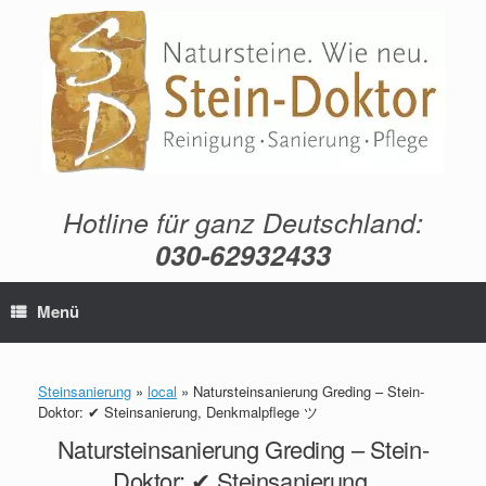
Zum
Inhalt
springen
Hotline für ganz Deutschland:
030-62932433
Menü
Steinsanierung
»
local
»
Natursteinsanierung Greding – Stein-
Doktor: ✔ Steinsanierung, Denkmalpflege ツ
Natursteinsanierung Greding – Stein-
Doktor: ✔ Steinsanierung,