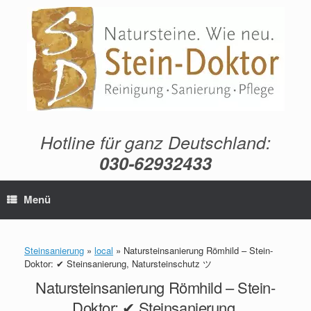
Zum
Inhalt
springen
Hotline für ganz Deutschland:
030-62932433
Menü
Steinsanierung
»
local
»
Natursteinsanierung Römhild – Stein-
Doktor: ✔ Steinsanierung, Natursteinschutz ツ
Natursteinsanierung Römhild – Stein-
Doktor: ✔ Steinsanierung,