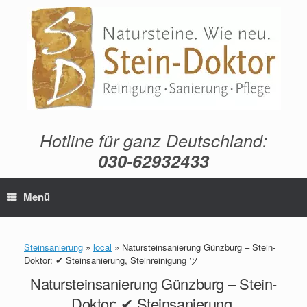
Zum
Inhalt
springen
Hotline für ganz Deutschland:
030-62932433
Menü
Steinsanierung
»
local
»
Natursteinsanierung Günzburg – Stein-
Doktor: ✔ Steinsanierung, Steinreinigung ツ
Natursteinsanierung Günzburg – Stein-
Doktor: ✔ Steinsanierung,