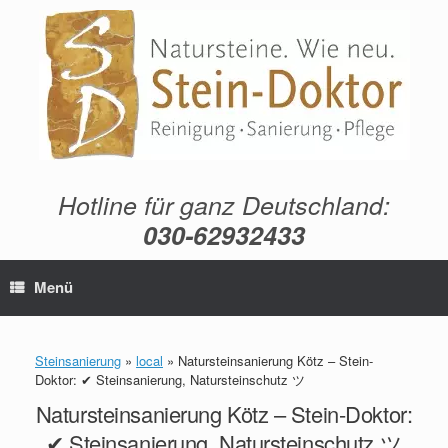
Zum
Inhalt
springen
Hotline für ganz Deutschland:
030-62932433
Menü
Steinsanierung
»
local
»
Natursteinsanierung Kötz – Stein-
Doktor: ✔ Steinsanierung, Natursteinschutz ツ
Natursteinsanierung Kötz – Stein-Doktor:
✔ Steinsanierung, Natursteinschutz ツ