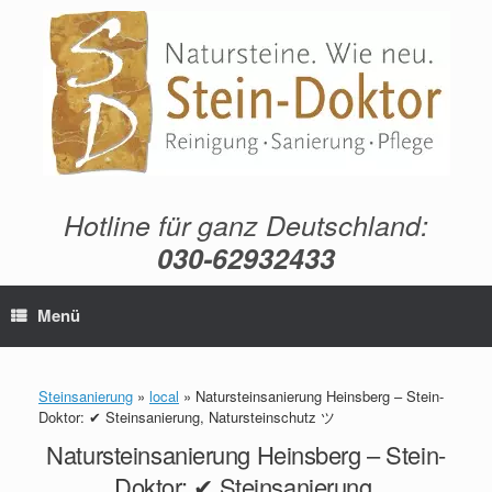
Zum
Inhalt
springen
Hotline für ganz Deutschland:
030-62932433
Menü
Steinsanierung
»
local
»
Natursteinsanierung Heinsberg – Stein-
Doktor: ✔ Steinsanierung, Natursteinschutz ツ
Natursteinsanierung Heinsberg – Stein-
Doktor: ✔ Steinsanierung,