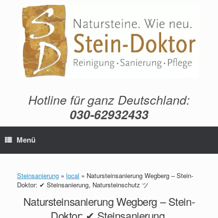
Zum
Inhalt
springen
Hotline für ganz Deutschland:
030-62932433
Menü
Steinsanierung
»
local
»
Natursteinsanierung Wegberg – Stein-
Doktor: ✔ Steinsanierung, Natursteinschutz ツ
Natursteinsanierung Wegberg – Stein-
Doktor: ✔ Steinsanierung,