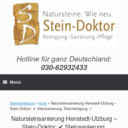
Zum
Inhalt
springen
Hotline für ganz Deutschland:
030-62932433
Menü
Steinsanierung
»
local
»
Natursteinsanierung Henstedt-Ulzburg –
Stein-Doktor: ✔ Steinsanierung, Steinreinigung ツ
Natursteinsanierung Henstedt-Ulzburg –
Stein-Doktor: ✔ Steinsanierung,