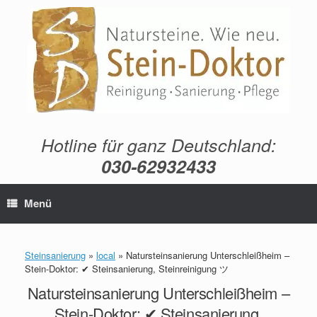
Zum
Inhalt
springen
Hotline für ganz Deutschland:
030-62932433
Menü
Steinsanierung
»
local
»
Natursteinsanierung Unterschleißheim –
Stein-Doktor: ✔ Steinsanierung, Steinreinigung ツ
Natursteinsanierung Unterschleißheim –
Stein-Doktor: ✔ Steinsanierung,