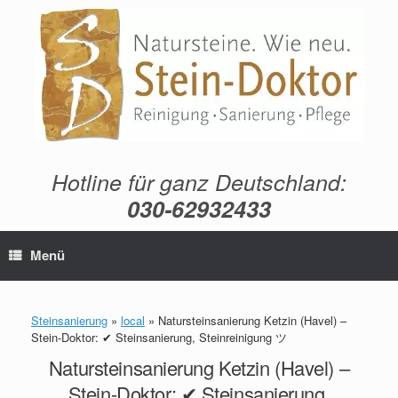
Zum
Inhalt
springen
Hotline für ganz Deutschland:
030-62932433
Menü
Steinsanierung
»
local
»
Natursteinsanierung Ketzin (Havel) –
Stein-Doktor: ✔ Steinsanierung, Steinreinigung ツ
Natursteinsanierung Ketzin (Havel) –
Stein-Doktor: ✔ Steinsanierung,