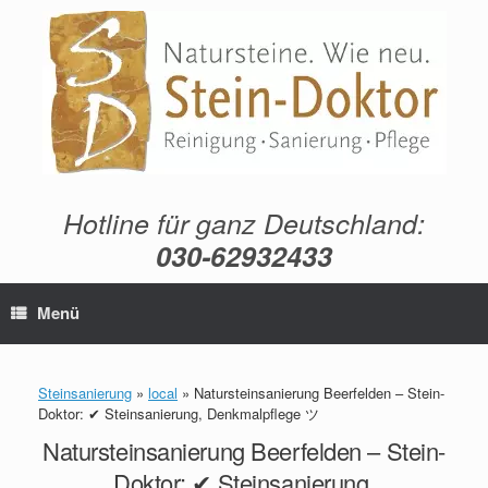
Zum
Inhalt
springen
Hotline für ganz Deutschland:
030-62932433
Menü
Steinsanierung
»
local
»
Natursteinsanierung Beerfelden – Stein-
Doktor: ✔ Steinsanierung, Denkmalpflege ツ
Natursteinsanierung Beerfelden – Stein-
Doktor: ✔ Steinsanierung,