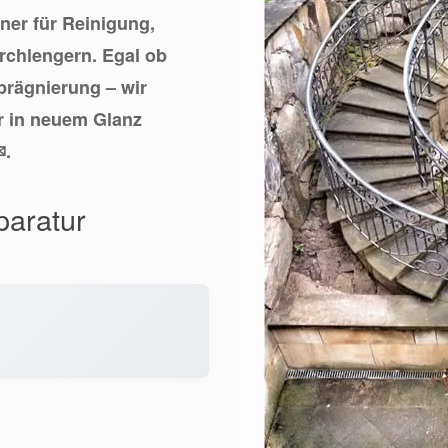
tner für Reinigung,
irchlengern. Egal ob
prägnierung – wir
er in neuem Glanz
✉.
paratur