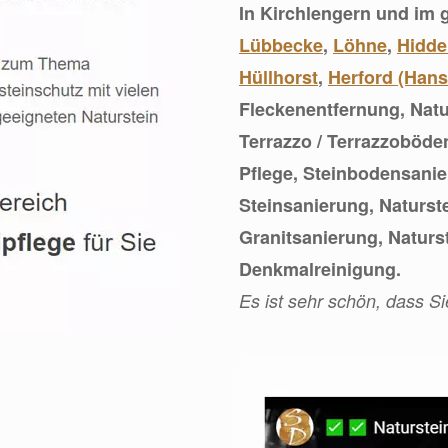
In Kirchlengern und im
Lübbecke
,
Löhne
,
Hidd
Hüllhorst
,
Herford (Hans
Fleckenentfernung, Nat
Terrazzo / Terrazzoböde
Pflege, Steinbodensanie
Steinsanierung, Naturst
Granitsanierung, Natur
Denkmalreinigung.
Es ist sehr schön, dass S