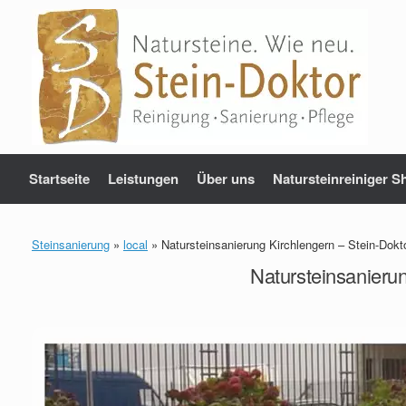
Zum
Inhalt
springen
Startseite
Leistungen
Über uns
Natursteinreiniger S
Steinsanierung
»
local
»
Natursteinsanierung Kirchlengern – Stein-Dokt
Natursteinsanierun