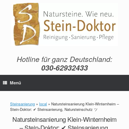
Zum
Inhalt
springen
Hotline für ganz Deutschland:
030-62932433
Menü
Steinsanierung
»
local
»
Natursteinsanierung Klein-Winternheim –
Stein-Doktor: ✔ Steinsanierung, Natursteinschutz ツ
Natursteinsanierung Klein-Winternheim
– Stein-Doktor: ✔ Steinsanierung,