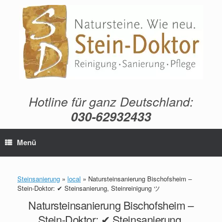
Zum
Inhalt
springen
Hotline für ganz Deutschland:
030-62932433
Menü
Steinsanierung
»
local
»
Natursteinsanierung Bischofsheim –
Stein-Doktor: ✔ Steinsanierung, Steinreinigung ツ
Natursteinsanierung Bischofsheim –
Stein-Doktor: ✔ Steinsanierung,