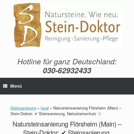
Zum
Inhalt
springen
Hotline für ganz Deutschland:
030-62932433
Menü
Steinsanierung
»
local
»
Natursteinsanierung Flörsheim (Main) –
Stein-Doktor: ✔ Steinsanierung, Natursteinschutz ツ
Natursteinsanierung Flörsheim (Main) –
Stein-Doktor: ✔ Steinsanierung,