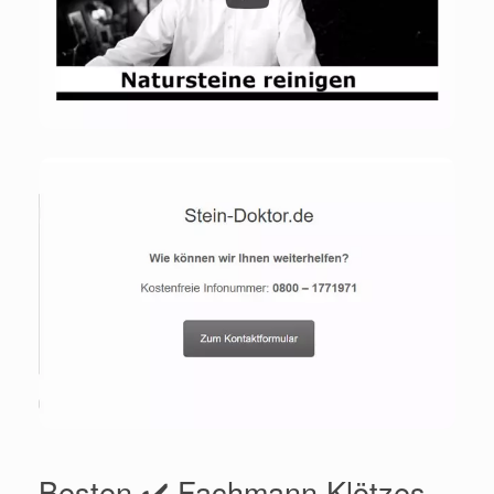
Besten ✔️ Fachmann Klötzes