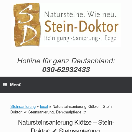
Zum
Inhalt
springen
Hotline für ganz Deutschland:
030-62932433
Menü
Steinsanierung
»
local
»
Natursteinsanierung Klötze – Stein-
Doktor: ✔ Steinsanierung, Denkmalpflege ツ
Natursteinsanierung Klötze – Stein-
Doktor: ✔ Steinsanierung,