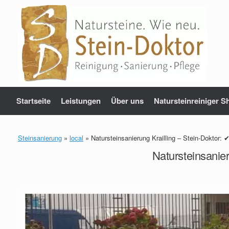
Zum
Inhalt
springen
Startseite
Leistungen
Über uns
Natursteinreiniger S
Steinsanierung
»
local
»
Natursteinsanierung Krailling – Stein-Doktor: 
Natursteinsanier