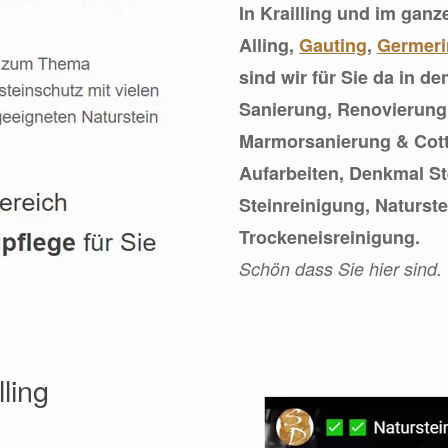
In Krailling und im gan
Alling,
Gauting
,
Germeri
sind wir für Sie da in d
Sanierung, Renovierung
Marmorsanierung & Cot
Aufarbeiten, Denkmal S
Steinreinigung, Naturs
Trockeneisreinigung.
Schön dass Sie hier sind.
lling