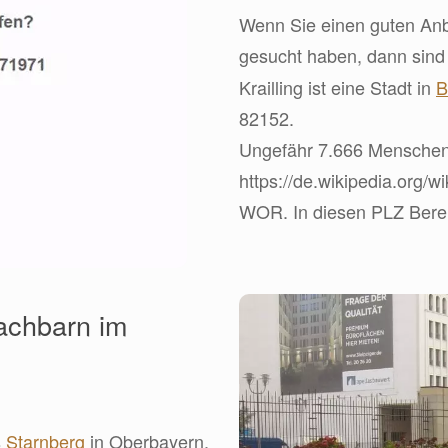
Wenn Sie einen guten Anbi
gesucht haben, dann sin
Krailling ist eine Stadt in
B
82152.
Ungefähr 7.666 Menschen l
https://de.wikipedia.org/w
WOR. In diesen PLZ Bereic
Nachbarn im
s
Starnberg
in Oberbayern.