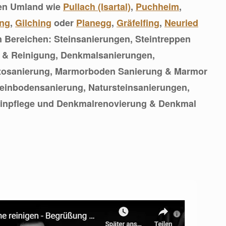
zen Umland wie
Pullach (Isartal)
,
Puchheim
,
ng
,
Gilching
oder
Planegg
,
Gräfelfing
,
Neuried
en Bereichen: Steinsanierungen, Steintreppen
 & Reinigung, Denkmalsanierungen,
tosanierung, Marmorboden Sanierung & Marmor
teinbodensanierung, Natursteinsanierungen,
teinpflege und Denkmalrenovierung & Denkmal