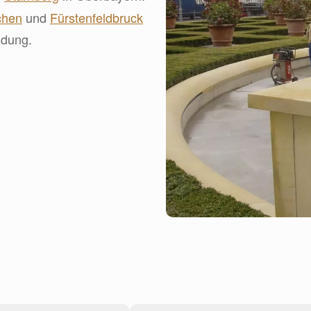
chen
und
Fürstenfeldbruck
ndung.