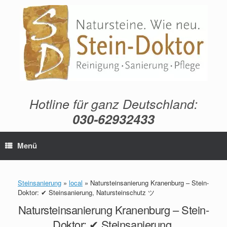
Zum
Inhalt
springen
Hotline für ganz Deutschland:
030-62932433
Menü
Steinsanierung
»
local
»
Natursteinsanierung Kranenburg – Stein-
Doktor: ✔ Steinsanierung, Natursteinschutz ツ
Natursteinsanierung Kranenburg – Stein-
Doktor: ✔ Steinsanierung,