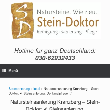
Zum
Inhalt
springen
Hotline für ganz Deutschland:
030-62932433
Menü
Steinsanierung
»
local
»
Natursteinsanierung Kranzberg – Stein-
Doktor: ✔ Steinsanierung, Denkmalpflege ツ
Natursteinsanierung Kranzberg – Stein-
Doktor: ✔ Steinsanierung,