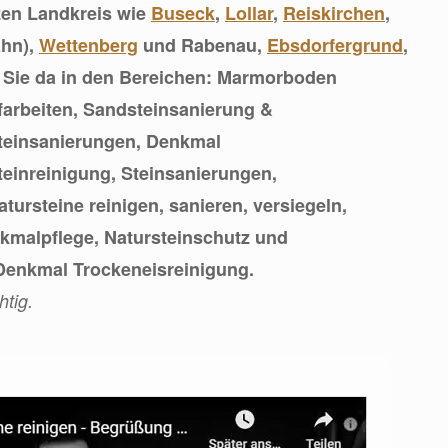
zen Landkreis wie
Buseck
,
Lollar
,
Reiskirchen
,
ahn),
Wettenberg
und Rabenau,
Ebsdorfergrund
,
r Sie da in den Bereichen: Marmorboden
arbeiten, Sandsteinsanierung &
steinsanierungen, Denkmal
einreinigung, Steinsanierungen,
tursteine reinigen, sanieren, versiegeln,
kmalpflege, Natursteinschutz und
enkmal Trockeneisreinigung.
htig.