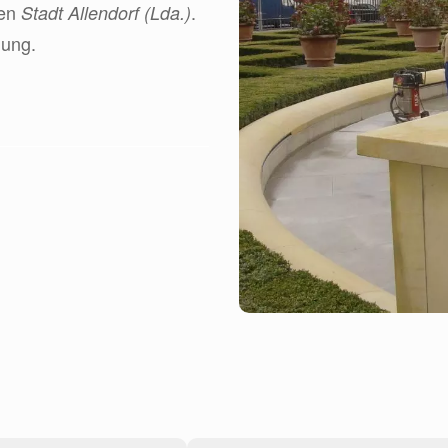
men
.
Stadt Allendorf (Lda.)
dung.