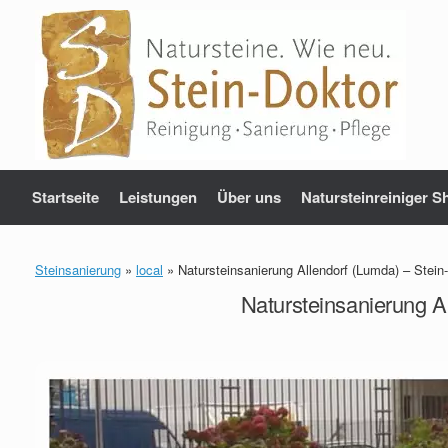
Zum
Inhalt
springen
Startseite
Leistungen
Über uns
Natursteinreiniger S
Steinsanierung
»
local
»
Natursteinsanierung Allendorf (Lumda) – Stein
Natursteinsanierung A