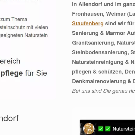
In Allendorf und im gan
Fronhausen, Weimar (L
Staufenberg
sind wir fü
Sanierung & Marmor Auf
Granitsanierung, Natur
Steinbodensanierung, St
Natursteinreinigung & Na
pflegen & schützen, Den
Denkmalrenovierung & D
Bei uns sind Sie genau ric
endorf