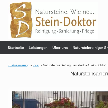
Zum
Inhalt
springen
Startseite
Leistungen
Über uns
Natursteinreiniger S
Steinsanierung
»
local
»
Natursteinsanierung Lamstedt – Stein-Doktor: 
Natursteinsanier