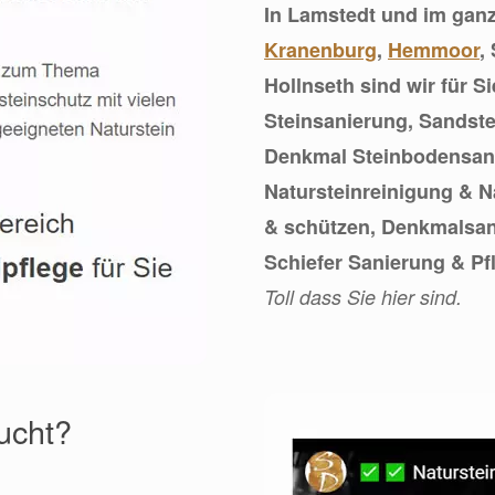
In Lamstedt und im ganz
Kranenburg
,
Hemmoor
,
Hollnseth sind wir für S
Steinsanierung, Sandste
Denkmal Steinbodensani
Natursteinreinigung & Na
& schützen, Denkmalsan
Schiefer Sanierung & Pf
Toll dass Sie hier sind.
sucht?