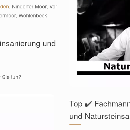
den
, Nindorfer Moor, Vor
kermoor, Wohlenbeck
einsanierung und
r Sie tun?
Top ✔️ Fachmann
und Natursteinsa