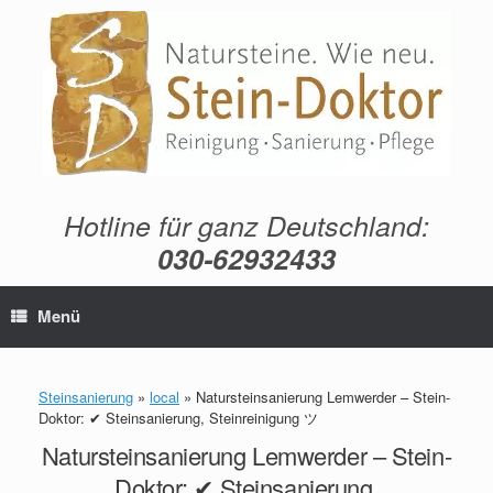
Zum
Inhalt
springen
Hotline für ganz Deutschland:
030-62932433
Menü
Steinsanierung
»
local
»
Natursteinsanierung Lemwerder – Stein-
Doktor: ✔ Steinsanierung, Steinreinigung ツ
Natursteinsanierung Lemwerder – Stein-
Doktor: ✔ Steinsanierung,