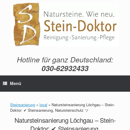
Zum
Inhalt
springen
Hotline für ganz Deutschland:
030-62932433
Menü
Steinsanierung
»
local
»
Natursteinsanierung Löchgau – Stein-
Doktor: ✔ Steinsanierung, Natursteinschutz ツ
Natursteinsanierung Löchgau – Stein-
Doktor: ✔ Steinsanierung,