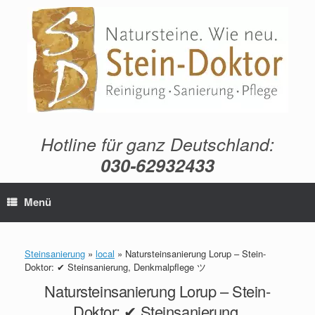
Zum
Inhalt
springen
Hotline für ganz Deutschland:
030-62932433
Menü
Steinsanierung
»
local
»
Natursteinsanierung Lorup – Stein-
Doktor: ✔ Steinsanierung, Denkmalpflege ツ
Natursteinsanierung Lorup – Stein-
Doktor: ✔ Steinsanierung,