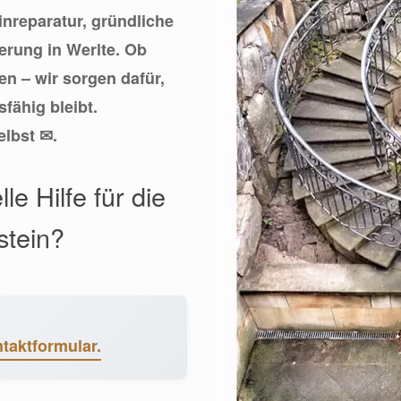
einreparatur, gründliche
erung in Werlte. Ob
n – wir sorgen dafür,
fähig bleibt.
elbst ✉.
le Hilfe für die
stein?
taktformular.