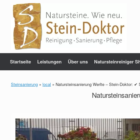
Zum
Inhalt
springen
Startseite
Leistungen
Über uns
Natursteinreiniger S
Steinsanierung
»
local
»
Natursteinsanierung Werlte – Stein-Doktor: ✔ 
Natursteinsanier