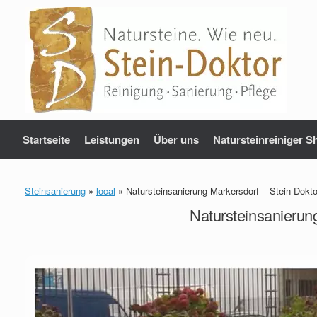
Zum
Inhalt
springen
Startseite
Leistungen
Über uns
Natursteinreiniger S
Steinsanierung
»
local
»
Natursteinsanierung Markersdorf – Stein-Dokto
Natursteinsanierun