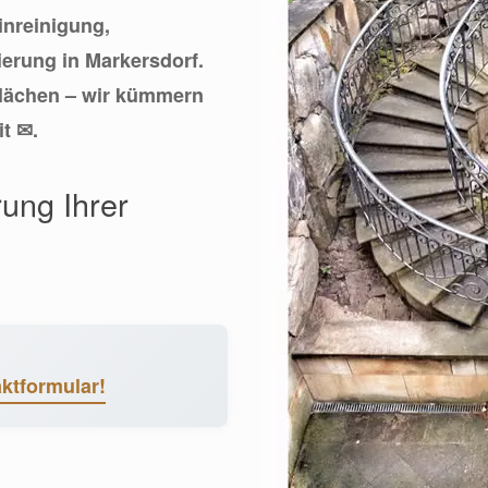
einreinigung,
erung in Markersdorf.
flächen – wir kümmern
t ✉.
rung Ihrer
ktformular!