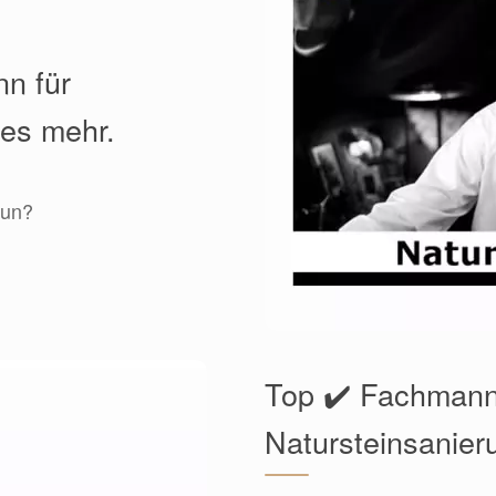
nn für
les mehr.
tun?
Top ✔️ Fachmann
Natursteinsanier