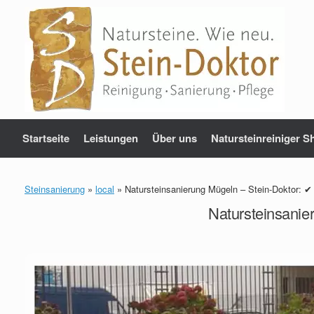
Zum
Inhalt
springen
Startseite
Leistungen
Über uns
Natursteinreiniger S
Steinsanierung
»
local
»
Natursteinsanierung Mügeln – Stein-Doktor: ✔
Natursteinsanie