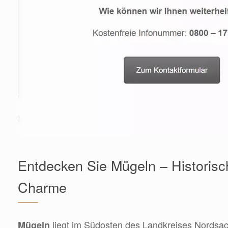
Entdecken Sie Mügeln – Historisc
Charme
liegt im Südosten des Landkreises Nordsach
Mügeln