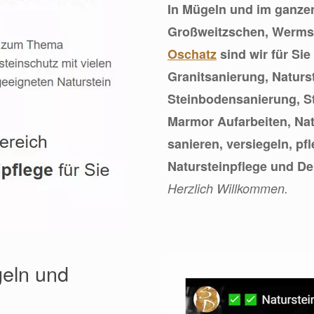
In Mügeln und im ganze
Großweitzschen, Wermsd
Oschatz
sind wir für Si
Granitsanierung, Naturs
Steinbodensanierung, S
Marmor Aufarbeiten, Nat
sanieren, versiegeln, p
Natursteinpflege und D
Herzlich Willkommen.
geln und