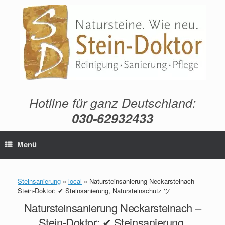
Zum
Inhalt
springen
Hotline für ganz Deutschland:
030-62932433
Menü
Steinsanierung
»
local
»
Natursteinsanierung Neckarsteinach –
Stein-Doktor: ✔ Steinsanierung, Natursteinschutz ツ
Natursteinsanierung Neckarsteinach –
Stein-Doktor: ✔ Steinsanierung,