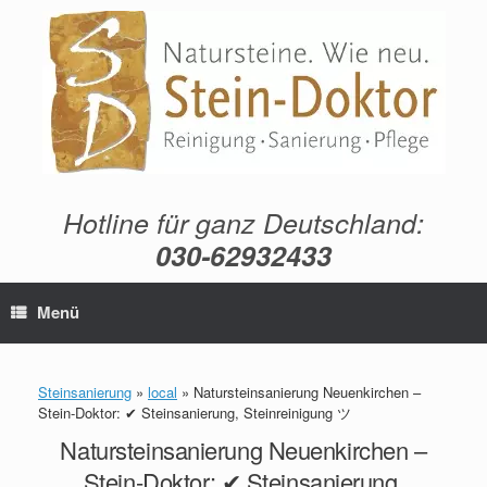
Zum
Inhalt
springen
Hotline für ganz Deutschland:
030-62932433
Menü
Steinsanierung
»
local
»
Natursteinsanierung Neuenkirchen –
Stein-Doktor: ✔ Steinsanierung, Steinreinigung ツ
Natursteinsanierung Neuenkirchen –
Stein-Doktor: ✔ Steinsanierung,