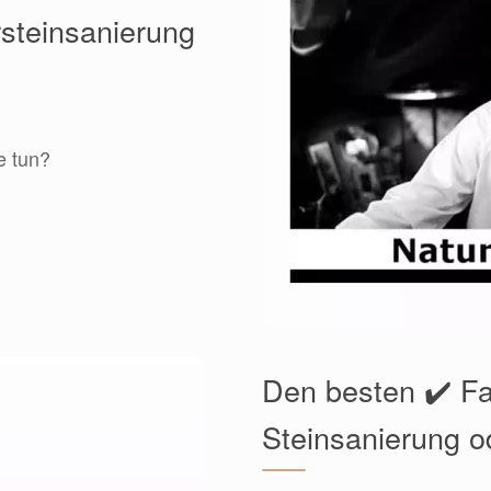
rsteinsanierung
e tun?
Den besten ✔️ F
Steinsanierung o