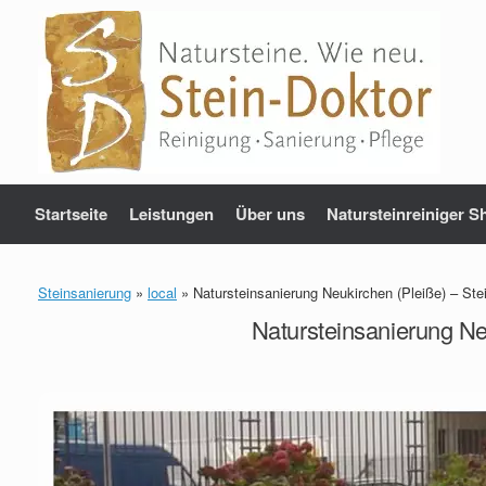
Zum
Inhalt
springen
Startseite
Leistungen
Über uns
Natursteinreiniger S
Steinsanierung
»
local
»
Natursteinsanierung Neukirchen (Pleiße) – Ste
Natursteinsanierung Ne