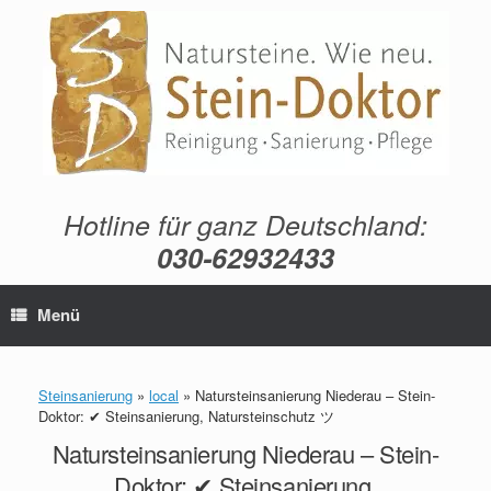
Zum
Inhalt
springen
Hotline für ganz Deutschland:
030-62932433
Menü
Steinsanierung
»
local
»
Natursteinsanierung Niederau – Stein-
Doktor: ✔ Steinsanierung, Natursteinschutz ツ
Natursteinsanierung Niederau – Stein-
Doktor: ✔ Steinsanierung,