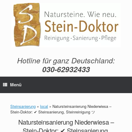
Zum
Inhalt
springen
Hotline für ganz Deutschland:
030-62932433
Menü
Steinsanierung
»
local
»
Natursteinsanierung Niederwiesa –
Stein-Doktor: ✔ Steinsanierung, Steinreinigung ツ
Natursteinsanierung Niederwiesa –
Stein-Doktor: ✔ Steinsanierung,