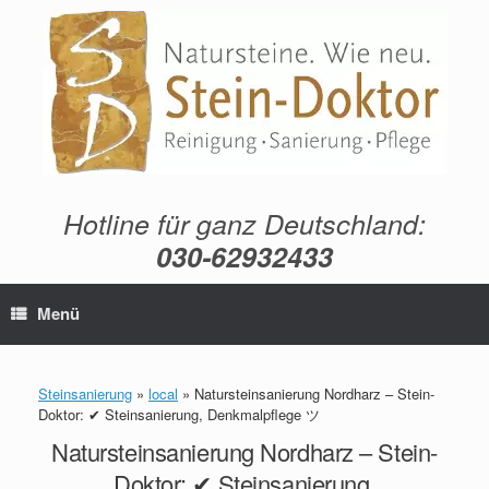
Zum
Inhalt
springen
Hotline für ganz Deutschland:
030-62932433
Menü
Steinsanierung
»
local
»
Natursteinsanierung Nordharz – Stein-
Doktor: ✔ Steinsanierung, Denkmalpflege ツ
Natursteinsanierung Nordharz – Stein-
Doktor: ✔ Steinsanierung,