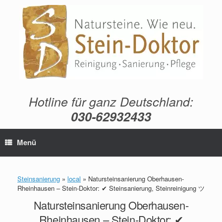
Zum
Inhalt
springen
Hotline für ganz Deutschland:
030-62932433
Menü
Steinsanierung
»
local
»
Natursteinsanierung Oberhausen-
Rheinhausen – Stein-Doktor: ✔ Steinsanierung, Steinreinigung ツ
Natursteinsanierung Oberhausen-
Rheinhausen – Stein-Doktor: ✔