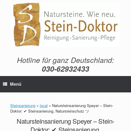
Zum
Inhalt
springen
Hotline für ganz Deutschland:
030-62932433
Menü
Steinsanierung
»
local
»
Natursteinsanierung Speyer – Stein-
Doktor: ✔ Steinsanierung, Natursteinschutz ツ
Natursteinsanierung Speyer – Stein-
Doktor: ✔ Steinsanierung,