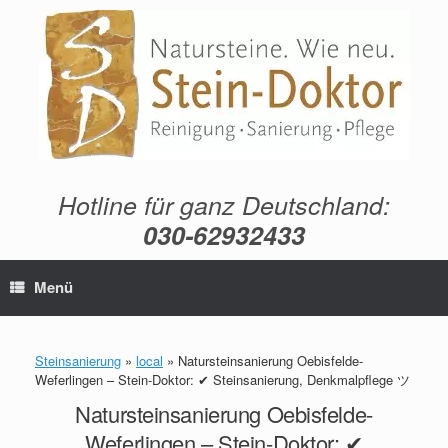
Zum
Inhalt
springen
Hotline für ganz Deutschland:
030-62932433
Menü
Steinsanierung
»
local
»
Natursteinsanierung Oebisfelde-
Weferlingen – Stein-Doktor: ✔ Steinsanierung, Denkmalpflege ツ
Natursteinsanierung Oebisfelde-
Weferlingen – Stein-Doktor: ✔