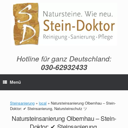
Zum
Inhalt
springen
Hotline für ganz Deutschland:
030-62932433
Menü
Steinsanierung
»
local
»
Natursteinsanierung Olbernhau – Stein-
Doktor: ✔ Steinsanierung, Natursteinschutz ツ
Natursteinsanierung Olbernhau – Stein-
Doktor: ✔ Steinsanierung,