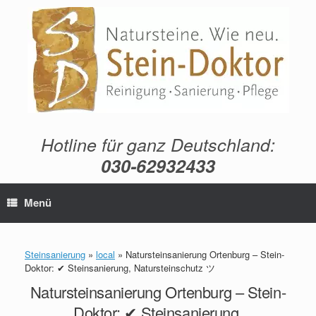
Zum
Inhalt
springen
Hotline für ganz Deutschland:
030-62932433
Menü
Steinsanierung
»
local
»
Natursteinsanierung Ortenburg – Stein-
Doktor: ✔ Steinsanierung, Natursteinschutz ツ
Natursteinsanierung Ortenburg – Stein-
Doktor: ✔ Steinsanierung,