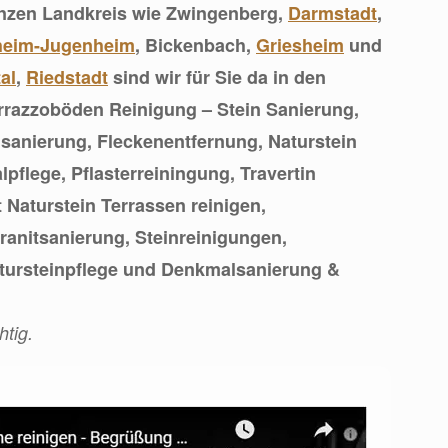
anzen Landkreis wie Zwingenberg,
Darmstadt
,
heim-Jugenheim
, Bickenbach,
Griesheim
und
al
,
Riedstadt
sind wir für Sie da in den
errazzoböden Reinigung – Stein Sanierung,
nsanierung, Fleckenentfernung, Naturstein
flege, Pflasterreiningung, Travertin
 Naturstein Terrassen reinigen,
anitsanierung, Steinreinigungen,
atursteinpflege und Denkmalsanierung &
htig.