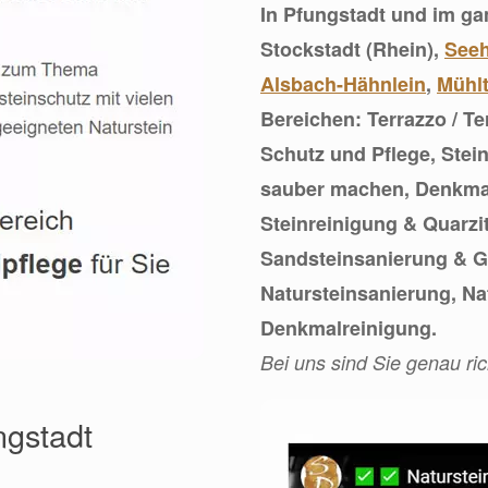
In Pfungstadt und im g
Stockstadt (Rhein),
See
Alsbach-Hähnlein
,
Mühlt
Bereichen: Terrazzo / T
Schutz und Pflege, Stei
sauber machen, Denkmalp
Steinreinigung & Quarzit
Sandsteinsanierung & Gr
Natursteinsanierung, N
Denkmalreinigung.
Bei uns sind Sie genau ric
ngstadt