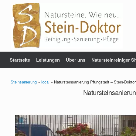
Zum
Inhalt
springen
Startseite
Leistungen
Über uns
Natursteinreiniger S
Steinsanierung
»
local
»
Natursteinsanierung Pfungstadt – Stein-Doktor
Natursteinsanierun