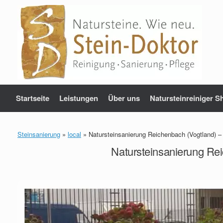
Zum
Inhalt
springen
Startseite
Leistungen
Über uns
Natursteinreiniger S
Steinsanierung
»
local
»
Natursteinsanierung Reichenbach (Vogtland) – 
Natursteinsanierung Rei