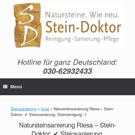
Zum
Inhalt
springen
Hotline für ganz Deutschland:
030-62932433
Menü
Steinsanierung
»
local
»
Natursteinsanierung Riesa – Stein-
Doktor: ✔ Steinsanierung, Steinreinigung ツ
Natursteinsanierung Riesa – Stein-
Doktor: ✔ Steinsanierung,